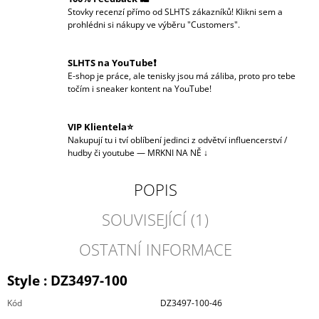
Stovky recenzí přímo od SLHTS zákazníků! Klikni sem a
prohlédni si nákupy ve výběru "Customers".
SLHTS na YouTube❗️
E-shop je práce, ale tenisky jsou má záliba, proto pro tebe
točím i sneaker kontent na YouTube!
VIP Klientela⭐
Nakupují tu i tví oblíbení jedinci z odvětví influencerství /
hudby či youtube — MRKNI NA NĚ ↓
POPIS
SOUVISEJÍCÍ (1)
OSTATNÍ INFORMACE
Style :
DZ3497-100
Kód
DZ3497-100-46