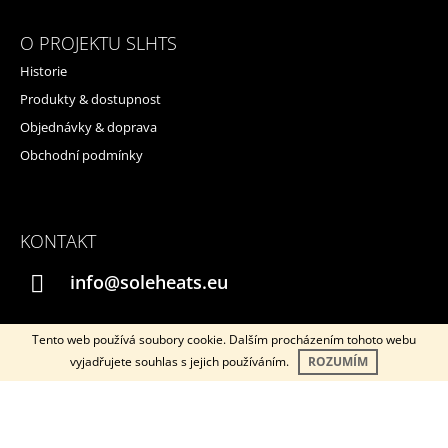
O PROJEKTU SLHTS
Historie
Produkty & dostupnost
Objednávky & doprava
Obchodní podmínky
KONTAKT
info@soleheats.eu
Tento web používá soubory cookie. Dalším procházením tohoto webu
vyjadřujete souhlas s jejich používáním.
ROZUMÍM
Instagram
YouTube
© 2026 SOLEHEATS. Všechna práva vyhrazena.
Vytvořil Shoptet