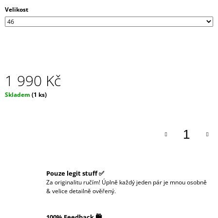
J
Velikost
E
M
E
1 990 Kč
Měrná
Skladem
(1 ks)
cena:
Pouze legit stuff ✅
Za originalitu ručím! Úplně každý jeden pár je mnou osobně
& velice detailně ověřený.
100% Feedback 🛍️