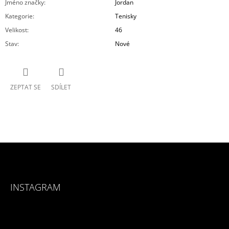
Jméno značky
:
Jordan
Kategorie
:
Tenisky
Velikost
:
46
Stav
:
Nové
ZEPTAT SE
SDÍLET
Z
Á
INSTAGRAM
P
A
T