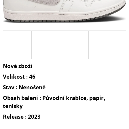
A
J
Í
T
?
Nové zboží
HLEDAT
Velikost : 46
Stav : Nenošené
D
O
Obsah balení : Původní krabice, papír,
P
tenisky
O
R
Release : 2023
U
Č
U