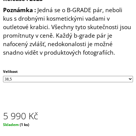
J
Poznámka :
Jedná se o B-GRADE pár, neboli
E
M
kus s drobnými kosmetickými vadami v
E
outletové krabici. Všechny tyto skutečnosti jsou
promítnuty v ceně. Každý b-grade pár je
nafocený zvlášť, nedokonalosti je možné
snadno vidět v produktových fotografiích.
Velikost
5 990 Kč
Měrná
Skladem
(1 ks)
cena: