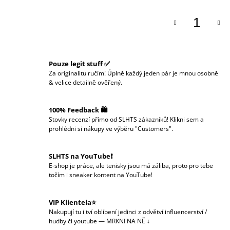
Pouze legit stuff ✅
Za originalitu ručím! Úplně každý jeden pár je mnou osobně
& velice detailně ověřený.
100% Feedback 🛍️
Stovky recenzí přímo od SLHTS zákazníků! Klikni sem a
prohlédni si nákupy ve výběru "Customers".
SLHTS na YouTube❗️
E-shop je práce, ale tenisky jsou má záliba, proto pro tebe
točím i sneaker kontent na YouTube!
VIP Klientela⭐
Nakupují tu i tví oblíbení jedinci z odvětví influencerství /
hudby či youtube — MRKNI NA NĚ ↓