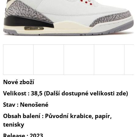
A
J
Í
T
?
HLEDAT
Nové zboží
Velikost : 38,5
(Další dostupné velikosti zde)
D
O
Stav : Nenošené
P
O
Obsah balení : Původní krabice, papír,
R
tenisky
U
Č
Release : 2023
U