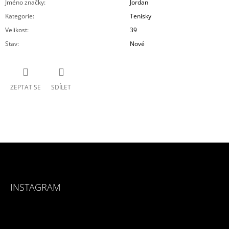
Jméno značky
:
Jordan
Kategorie
:
Tenisky
Velikost
:
39
Stav
:
Nové
ZEPTAT SE
SDÍLET
Z
Á
INSTAGRAM
P
A
T