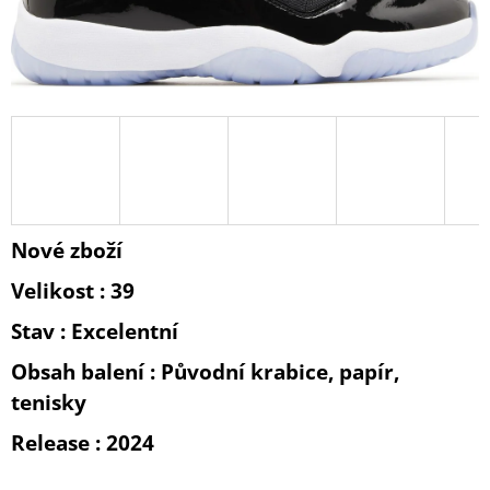
A
J
Í
T
?
Nové zboží
HLEDAT
Velikost : 39
Stav : Excelentní
D
O
Obsah balení : Původní krabice, papír,
P
tenisky
O
R
Release : 2024
U
Č
U