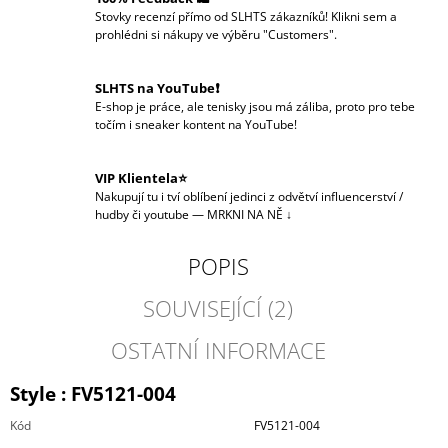
Stovky recenzí přímo od SLHTS zákazníků! Klikni sem a
prohlédni si nákupy ve výběru "Customers".
SLHTS na YouTube❗️
E-shop je práce, ale tenisky jsou má záliba, proto pro tebe
točím i sneaker kontent na YouTube!
VIP Klientela⭐
Nakupují tu i tví oblíbení jedinci z odvětví influencerství /
hudby či youtube — MRKNI NA NĚ ↓
POPIS
SOUVISEJÍCÍ (2)
OSTATNÍ INFORMACE
Style :
FV5121-004
Kód
FV5121-004