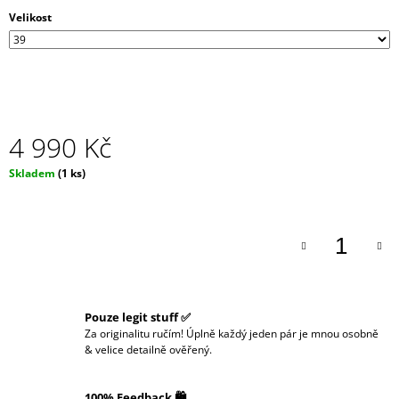
J
Velikost
E
M
E
4 990 Kč
Měrná
Skladem
(1 ks)
cena:
Pouze legit stuff ✅
Za originalitu ručím! Úplně každý jeden pár je mnou osobně
& velice detailně ověřený.
100% Feedback 🛍️