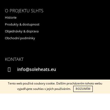
O PROJEKTU SLHTS
Historie
Produkty & dostupnost
Objednávky & doprava
Obchodní podmínky
KONTAKT
info@soleheats.eu
Tento web používá soubory cookie. Dalším procházením tohoto webu
vyjadřujete souhlas s jejich používáním.
ROZUMÍM
Instagram
YouTube
© 2026 SOLEHEATS. Všechna práva vyhrazena.
Vytvořil Shoptet