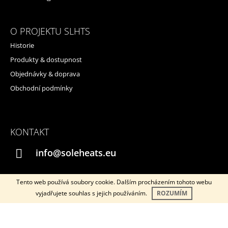
O PROJEKTU SLHTS
Historie
Produkty & dostupnost
Objednávky & doprava
Obchodní podmínky
KONTAKT
info@soleheats.eu
Tento web používá soubory cookie. Dalším procházením tohoto webu
vyjadřujete souhlas s jejich používáním.
ROZUMÍM
Instagram
YouTube
© 2026 SOLEHEATS. Všechna práva vyhrazena.
Vytvořil Shoptet