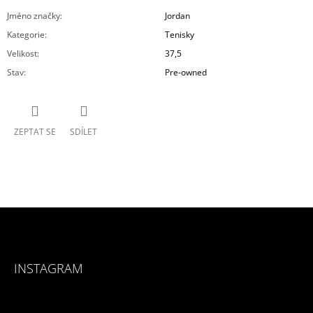
Jméno značky
:
Jordan
Kategorie
:
Tenisky
Velikost
:
37,5
Stav
:
Pre-owned
ZEPTAT SE
SDÍLET
Z
Á
INSTAGRAM
P
A