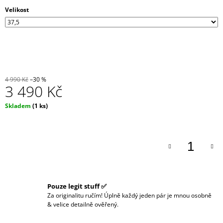
J
Velikost
E
M
E
4 990 Kč
–30 %
3 490 Kč
Měrná
Skladem
(1 ks)
cena:
Pouze legit stuff ✅
Za originalitu ručím! Úplně každý jeden pár je mnou osobně
& velice detailně ověřený.