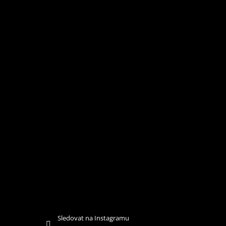
T
Í
Sledovat na Instagramu