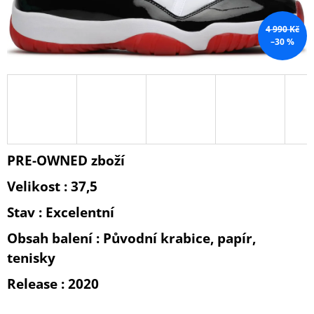
A
4 990 Kč
J
–30 %
Í
T
?
PRE-OWNED zboží
HLEDAT
Velikost : 37,5
Stav : Excelentní
D
O
Obsah balení : Původní krabice, papír,
P
tenisky
O
R
Release : 2020
U
Č
U