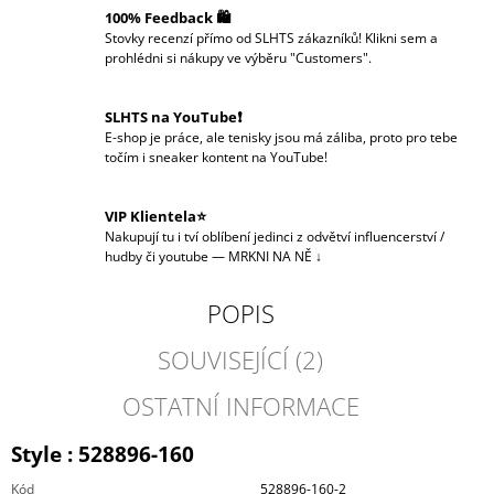
100% Feedback 🛍️
Stovky recenzí přímo od SLHTS zákazníků! Klikni sem a
prohlédni si nákupy ve výběru "Customers".
SLHTS na YouTube❗️
E-shop je práce, ale tenisky jsou má záliba, proto pro tebe
točím i sneaker kontent na YouTube!
VIP Klientela⭐
Nakupují tu i tví oblíbení jedinci z odvětví influencerství /
hudby či youtube — MRKNI NA NĚ ↓
POPIS
SOUVISEJÍCÍ (2)
OSTATNÍ INFORMACE
Style : 528896-160
Kód
528896-160-2