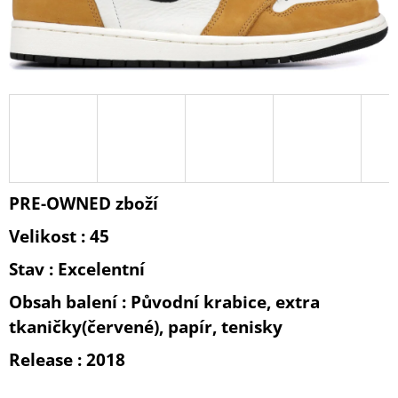
A
J
Í
T
?
PRE-OWNED zboží
HLEDAT
Velikost : 45
Stav : Excelentní
D
O
Obsah balení : Původní krabice, extra
P
tkaničky(červené), papír, tenisky
O
R
Release : 2018
U
Č
U