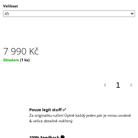
J
Velikost
E
M
E
7 990 Kč
Měrná
Skladem
(1 ks)
cena:
Pouze legit stuff ✅
Za originalitu ručím! Úplně každý jeden pár je mnou osobně
& velice detailně ověřený.
100% Feedback 🛍️