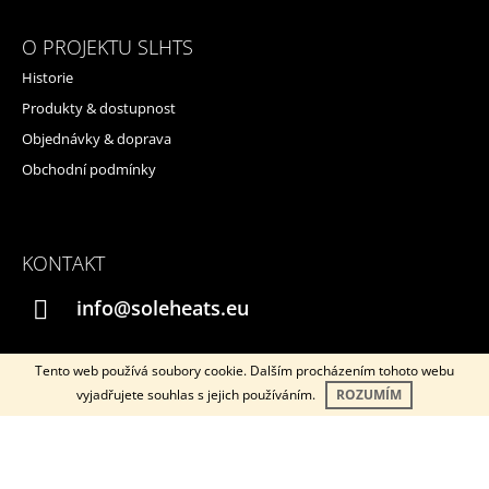
O PROJEKTU SLHTS
Historie
Produkty & dostupnost
Objednávky & doprava
Obchodní podmínky
KONTAKT
info@soleheats.eu
Tento web používá soubory cookie. Dalším procházením tohoto webu
vyjadřujete souhlas s jejich používáním.
ROZUMÍM
Instagram
YouTube
© 2026 SOLEHEATS. Všechna práva vyhrazena.
Vytvořil Shoptet