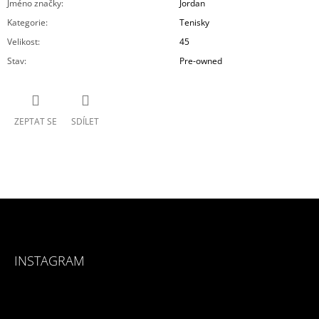
Jméno značky
:
Jordan
Kategorie
:
Tenisky
Velikost
:
45
Stav
:
Pre-owned
ZEPTAT SE
SDÍLET
Z
Á
INSTAGRAM
P
A
T