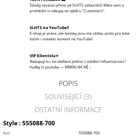
Stovky recenzí přímo od SLHTS zákazníků! Klikni sem a
prohlédni si nákupy ve výběru "Customers".
SLHTS na YouTube❗️
E-shop je práce, ale tenisky jsou má záliba, proto pro tebe
točím i sneaker kontent na YouTube!
VIP Klientela⭐
Nakupují tu i tví oblíbení jedinci z odvětví influencerství /
hudby či youtube — MRKNI NA NĚ ↓
POPIS
SOUVISEJÍCÍ (3)
OSTATNÍ INFORMACE
Style : 555088-700
Kód
555088-700