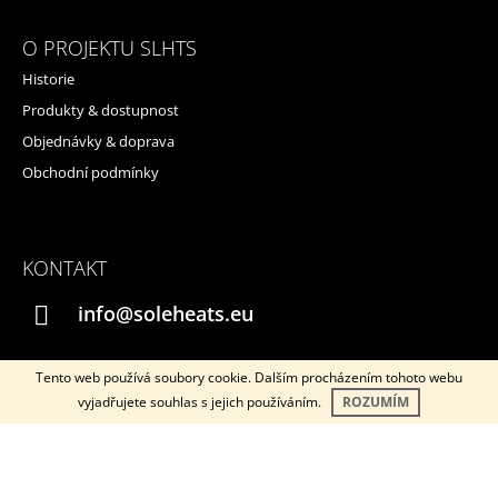
O PROJEKTU SLHTS
Historie
Produkty & dostupnost
Objednávky & doprava
Obchodní podmínky
KONTAKT
info@soleheats.eu
Tento web používá soubory cookie. Dalším procházením tohoto webu
vyjadřujete souhlas s jejich používáním.
ROZUMÍM
Instagram
YouTube
© 2026 SOLEHEATS. Všechna práva vyhrazena.
Vytvořil Shoptet