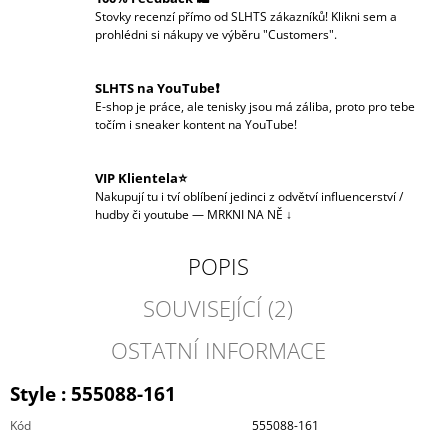
Stovky recenzí přímo od SLHTS zákazníků! Klikni sem a
prohlédni si nákupy ve výběru "Customers".
SLHTS na YouTube❗️
E-shop je práce, ale tenisky jsou má záliba, proto pro tebe
točím i sneaker kontent na YouTube!
VIP Klientela⭐
Nakupují tu i tví oblíbení jedinci z odvětví influencerství /
hudby či youtube — MRKNI NA NĚ ↓
POPIS
SOUVISEJÍCÍ (2)
OSTATNÍ INFORMACE
Style : 555088-161
Kód
555088-161