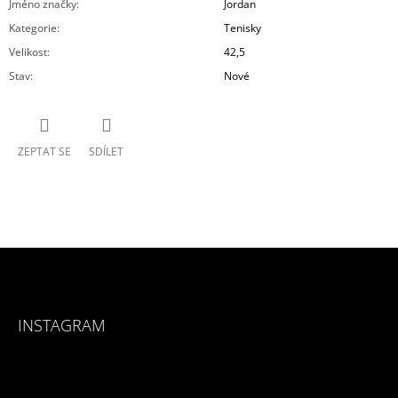
Jméno značky
:
Jordan
Kategorie
:
Tenisky
Velikost
:
42,5
Stav
:
Nové
ZEPTAT SE
SDÍLET
Z
Á
INSTAGRAM
P
A
T