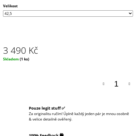
J
Velikost
E
M
E
3 490 Kč
Měrná
Skladem
(1 ks)
cena:
Pouze legit stuff ✅
Za originalitu ručím! Úplně každý jeden pár je mnou osobně
& velice detailně ověřený.
100% Feedback 🛍️