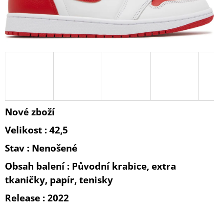
A
J
Í
T
?
Nové zboží
HLEDAT
Velikost : 42,5
Stav : Nenošené
D
O
Obsah balení : Původní krabice, extra
P
tkaničky, papír, tenisky
O
R
Release : 2022
U
Č
U