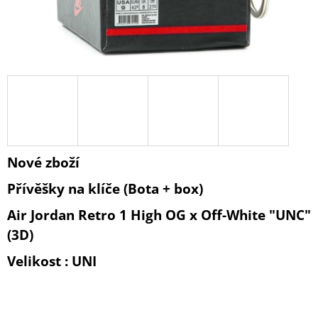
A
J
Í
T
?
Nové zboží
HLEDAT
Přívěšky na klíče (Bota + box)
Air Jordan Retro 1 High OG x Off-White "UNC"
D
(3D)
O
P
Velikost : UNI
O
R
U
Č
U