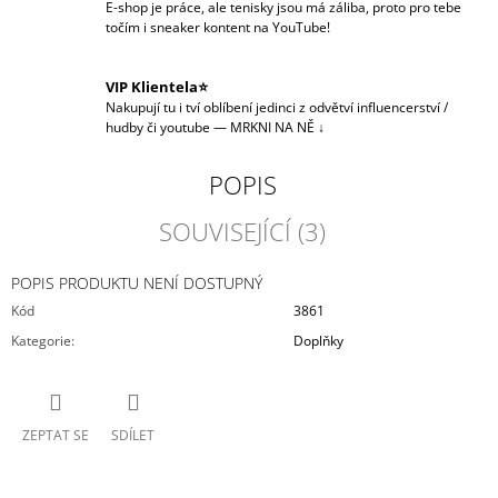
E-shop je práce, ale tenisky jsou má záliba, proto pro tebe
točím i sneaker kontent na YouTube!
VIP Klientela⭐
Nakupují tu i tví oblíbení jedinci z odvětví influencerství /
hudby či youtube — MRKNI NA NĚ ↓
POPIS
SOUVISEJÍCÍ (3)
POPIS PRODUKTU NENÍ DOSTUPNÝ
Kód
3861
Kategorie
:
Doplňky
ZEPTAT SE
SDÍLET