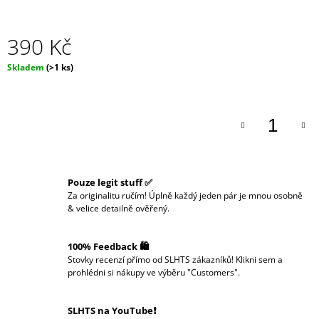
J
E
M
390 Kč
E
Měrná
Skladem
(>1 ks)
cena:
Pouze legit stuff ✅
Za originalitu ručím! Úplně každý jeden pár je mnou osobně
& velice detailně ověřený.
100% Feedback 🛍️
Stovky recenzí přímo od SLHTS zákazníků! Klikni sem a
prohlédni si nákupy ve výběru "Customers".
SLHTS na YouTube❗️