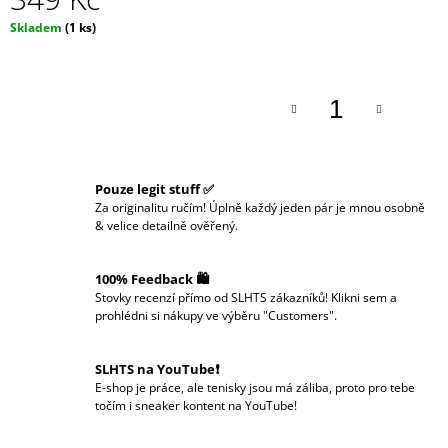
J
Měrná
Skladem
(1 ks)
E
cena:
M
E
Pouze legit stuff ✅
Za originalitu ručím! Úplně každý jeden pár je mnou osobně
& velice detailně ověřený.
100% Feedback 🛍️
Stovky recenzí přímo od SLHTS zákazníků! Klikni sem a
prohlédni si nákupy ve výběru "Customers".
SLHTS na YouTube❗️
E-shop je práce, ale tenisky jsou má záliba, proto pro tebe
točím i sneaker kontent na YouTube!