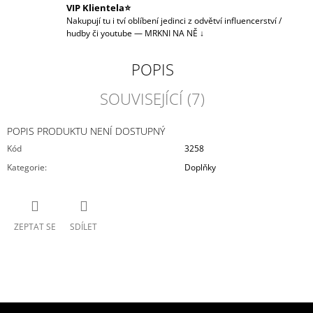
VIP Klientela⭐
Nakupují tu i tví oblíbení jedinci z odvětví influencerství /
hudby či youtube — MRKNI NA NĚ ↓
POPIS
SOUVISEJÍCÍ (7)
POPIS PRODUKTU NENÍ DOSTUPNÝ
Kód
3258
Kategorie
:
Doplňky
ZEPTAT SE
SDÍLET