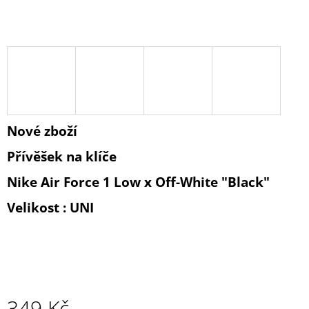
A
J
Í
T
?
Nové zboží
Přívěšek na klíče
HLEDAT
Nike Air Force 1 Low x Off-White "Black"
Velikost : UNI
D
O
P
O
R
U
Č
349 Kč
U